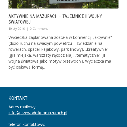
AKTYWNIE NA MAZURACH – TAJEMNICE II WOJNY
ŚWIATOWEJ
10 sty 2016
|
0 Comment
Wycieczka zaplanowana została w konwencji „aktywnie”
(dużo ruchu na świeżym powietrzu – zwiedzanie na
rowerach, spacer kajakowy, park linowy), „kreatywnie”
(gra miejska, warsztaty rękodzieła), „tematycznie” (II
wojna światowa jako motyw przewodni). Wycieczka ma
być ciekawą formą...
KONTAKT:
Adres mailowy:
info@przewodnikpomazurach.pl
telefon kontaktowy: