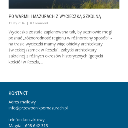
PO WARMII I MAZURACH Z WYCIECZKĄ SZKOLNĄ
11 sty 2016
|
0 Comment
Wycieczka została zaplanowana tak, by uczniowie mogli
poznać „różnorodność regionu w różnorodny sposób” –
na trasie wycieczki mamy więc obiekty architektury
świeckiej (zamek w Reszlu), zabytki architektury
sakralnej z różnych okresów historycznych (gotycki
kościół w Reszlu,...
KONTAKT:
Adres mailowy:
info@przewodnikpomazurach.pl
telefon kontaktowy:
Magda - 608 642 313