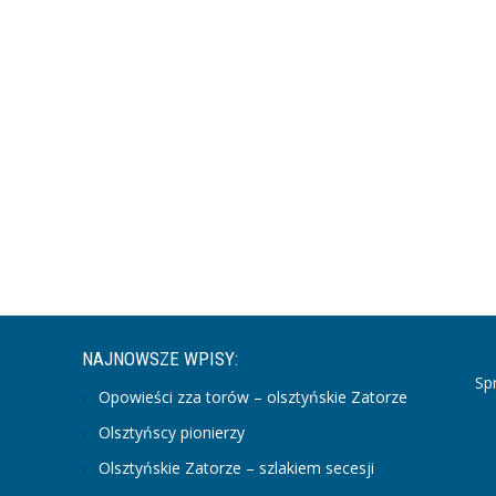
NAJNOWSZE WPISY:
Sp
Opowieści zza torów – olsztyńskie Zatorze
Olsztyńscy pionierzy
Olsztyńskie Zatorze – szlakiem secesji