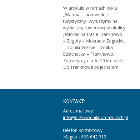
W artykule w ramach cyklu
„Warmia – przewodnik
turystyczny” wyruszymy na
wycieczkę rowerową w okolicy
Jezioran na trasie Franknowo
– Żegoty – Mokradła Żegockie
– Tolniki Wielkie – Wólka
Szlachecka – Franknowo.
Zatoczymy około 20 km pętlę.
Do Franknowa pojechałam...
KONTAKT:
Adres mailowy:
info@przewodnikpomazurach.pl
telefon kontaktowy:
Magda - 608 642 313