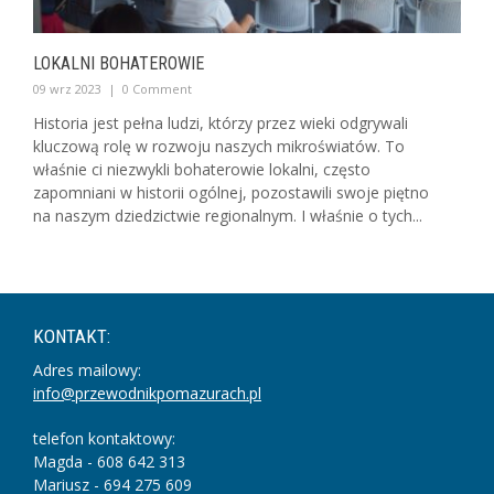
LOKALNI BOHATEROWIE
09 wrz 2023
|
0 Comment
Historia jest pełna ludzi, którzy przez wieki odgrywali
kluczową rolę w rozwoju naszych mikroświatów. To
właśnie ci niezwykli bohaterowie lokalni, często
zapomniani w historii ogólnej, pozostawili swoje piętno
na naszym dziedzictwie regionalnym. I właśnie o tych...
KONTAKT:
Adres mailowy:
info@przewodnikpomazurach.pl
telefon kontaktowy:
Magda - 608 642 313
Mariusz - 694 275 609