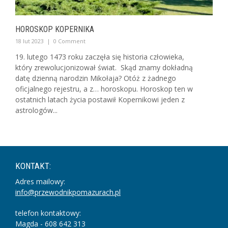
HOROSKOP KOPERNIKA
18 lut 2023
|
0 Comment
19. lutego 1473 roku zaczęła się historia człowieka,
który zrewolucjonizował świat. Skąd znamy dokładną
datę dzienną narodzin Mikołaja? Otóż z żadnego
oficjalnego rejestru, a z… horoskopu. Horoskop ten w
ostatnich latach życia postawił Kopernikowi jeden z
astrologów...
KONTAKT:
Adres mailowy:
info@przewodnikpomazurach.pl
telefon kontaktowy:
Magda - 608 642 313