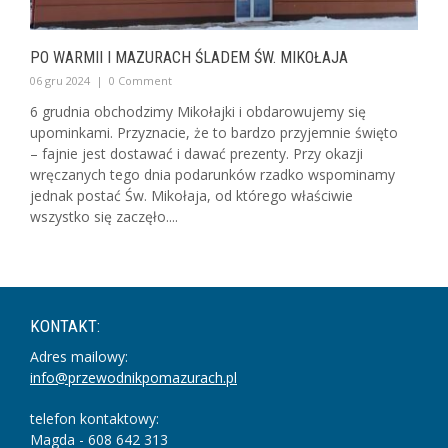
PO WARMII I MAZURACH ŚLADEM ŚW. MIKOŁAJA
06 gru 2024
|
0 Comment
6 grudnia obchodzimy Mikołajki i obdarowujemy się
upominkami. Przyznacie, że to bardzo przyjemnie święto
– fajnie jest dostawać i dawać prezenty. Przy okazji
wręczanych tego dnia podarunków rzadko wspominamy
jednak postać Św. Mikołaja, od którego właściwie
wszystko się zaczęło....
KONTAKT:
Adres mailowy:
info@przewodnikpomazurach.pl
telefon kontaktowy:
Magda - 608 642 313