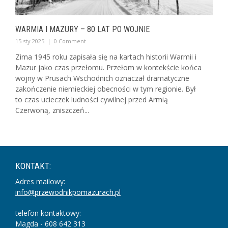
WARMIA I MAZURY – 80 LAT PO WOJNIE
15 sty 2025
|
0 Comment
Zima 1945 roku zapisała się na kartach historii Warmii i
Mazur jako czas przełomu. Przełom w kontekście końca
wojny w Prusach Wschodnich oznaczał dramatyczne
zakończenie niemieckiej obecności w tym regionie. Był
to czas ucieczek ludności cywilnej przed Armią
Czerwoną, zniszczeń...
KONTAKT:
Adres mailowy:
info@przewodnikpomazurach.pl
telefon kontaktowy:
Magda - 608 642 313