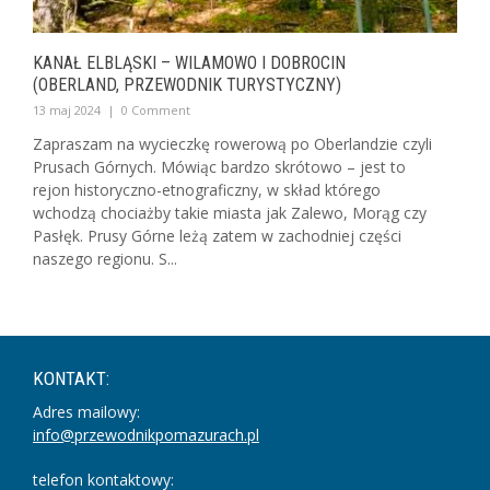
KANAŁ ELBLĄSKI – WILAMOWO I DOBROCIN
(OBERLAND, PRZEWODNIK TURYSTYCZNY)
13 maj 2024
|
0 Comment
Zapraszam na wycieczkę rowerową po Oberlandzie czyli
Prusach Górnych. Mówiąc bardzo skrótowo – jest to
rejon historyczno-etnograficzny, w skład którego
wchodzą chociażby takie miasta jak Zalewo, Morąg czy
Pasłęk. Prusy Górne leżą zatem w zachodniej części
naszego regionu. S...
KONTAKT:
Adres mailowy:
info@przewodnikpomazurach.pl
telefon kontaktowy: