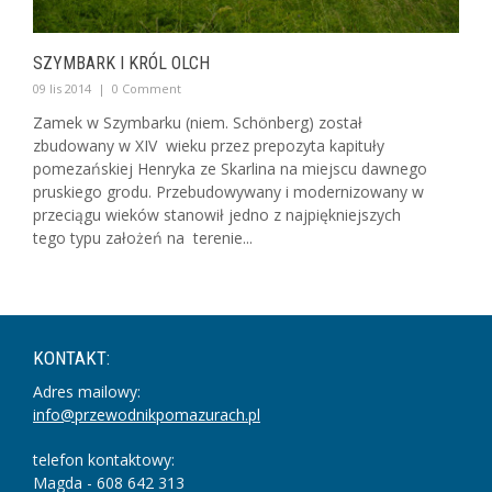
SZYMBARK I KRÓL OLCH
09 lis 2014
|
0 Comment
Zamek w Szymbarku (niem. Schönberg) został
zbudowany w XIV wieku przez prepozyta kapituły
pomezańskiej Henryka ze Skarlina na miejscu dawnego
pruskiego grodu. Przebudowywany i modernizowany w
przeciągu wieków stanowił jedno z najpiękniejszych
tego typu założeń na terenie...
KONTAKT:
Adres mailowy:
info@przewodnikpomazurach.pl
telefon kontaktowy:
Magda - 608 642 313