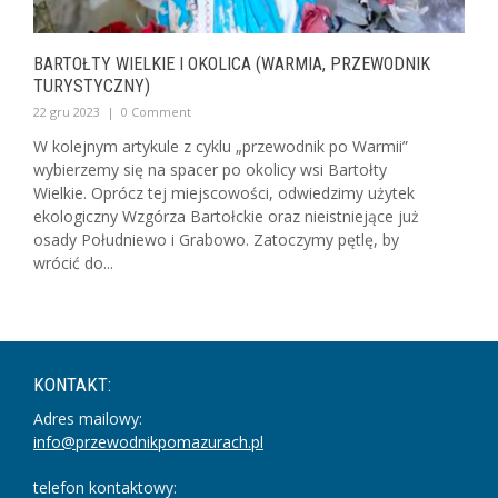
BARTOŁTY WIELKIE I OKOLICA (WARMIA, PRZEWODNIK
TURYSTYCZNY)
22 gru 2023
|
0 Comment
W kolejnym artykule z cyklu „przewodnik po Warmii”
wybierzemy się na spacer po okolicy wsi Bartołty
Wielkie. Oprócz tej miejscowości, odwiedzimy użytek
ekologiczny Wzgórza Bartołckie oraz nieistniejące już
osady Południewo i Grabowo. Zatoczymy pętlę, by
wrócić do...
KONTAKT:
Adres mailowy:
info@przewodnikpomazurach.pl
telefon kontaktowy: