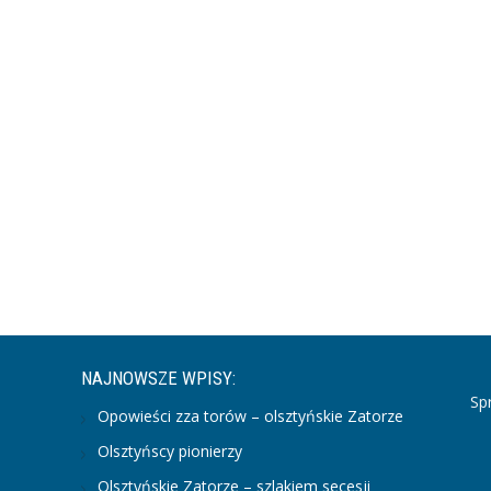
NAJNOWSZE WPISY:
Sp
Opowieści zza torów – olsztyńskie Zatorze
Olsztyńscy pionierzy
Olsztyńskie Zatorze – szlakiem secesji