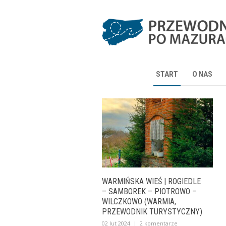
START
O NAS
WARMIŃSKA WIEŚ | ROGIEDLE
– SAMBOREK – PIOTROWO –
WILCZKOWO (WARMIA,
PRZEWODNIK TURYSTYCZNY)
02 lut 2024
|
2 komentarze