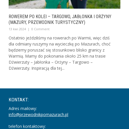
ROWEREM PO KOLEI – TARGOWO, JABŁONKA I ORŻYNY
(MAZURY, PRZEWODNIK TURYSTYCZNY)
13 kwi 2024
|
0 Comment
Ostatnio jeździliśmy na rowerach po Warmii, więc dziś
dla odmiany ruszymy na wycieczkę po Mazurach, choć
będziemy poruszać się stosunkowo blisko granicy z
Warmią. Mamy do pokonania około 25 km na trasie
Dźwierzuty – Jabłonka – Orżyny – Targowo –
Dźwierzuty. Inspiracją dla tej...
KONTAKT:
Adres mailowy:
info@przewodnikpomazurach.pl
telefon kontaktowy: