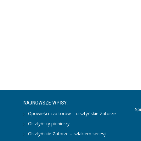
NAJNOWSZE WPISY:
Sp
Opowieści zza torów – olsztyńskie Zatorze
Olsztyńscy pionierzy
Olsztyńskie Zatorze – szlakiem secesji