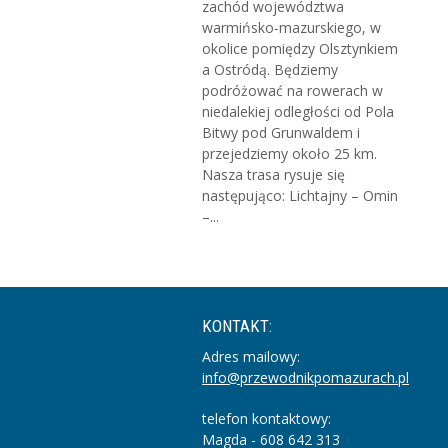
zachód województwa
warmińsko-mazurskiego, w
okolice pomiędzy Olsztynkiem
a Ostródą. Będziemy
podróżować na rowerach w
niedalekiej odległości od Pola
Bitwy pod Grunwaldem i
przejedziemy około 25 km.
Nasza trasa rysuje się
następująco: Lichtajny – Omin
–...
KONTAKT:
Adres mailowy:
info@przewodnikpomazurach.pl
telefon kontaktowy:
Magda - 608 642 313