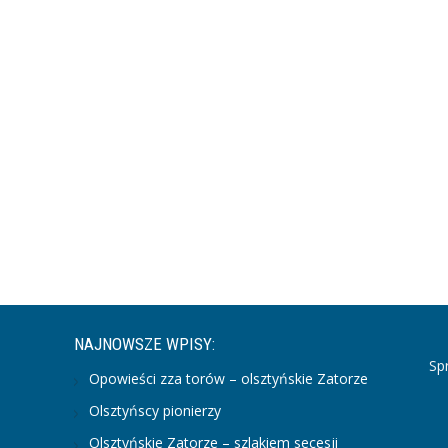
NAJNOWSZE WPISY:
Sp
Opowieści zza torów – olsztyńskie Zatorze
Olsztyńscy pionierzy
Olsztyńskie Zatorze – szlakiem secesji