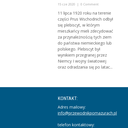
15 cze 2020
|
0 Comment
11 lipca 1920 roku na terenie
części Prus Wschodnich odbył
się plebiscyt, w którym
mieszkańcy mieli zdecydować
za przynależnością tych ziem
do państwa niemieckiego lub
polskiego. Plebiscyt był
wynikiem przegranej przez
Niemcy I wojny światowej
oraz odradzania się po latac...
KONTAKT:
Adres mailowy:
info@przewodnikpomazurach.pl
telefon kontaktowy: