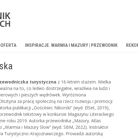
OFERTA
INSPIRACJE. WARMIA I MAZURY | PRZEWODNIK
REKO
ska
rzewodniczka turystyczna
z 16-letnim stażem. Wielka
Uważna na to, co ledwo dostrzegalne, wrażliwa na ludzi i
rowerowych i pieszych wędrówek. Wyróżniona
lsztyna za pracę społeczną na rzecz rozwoju i promocji
torka publikacji „Gościniec Niborski” (wyd. ElSet, 2019),
i przewodnik tekstowy w konkursie Magazynu Literackiego
yczne roku 2019. Autorka przewodnika „Mazury. Atlas
ki „Warmia i Mazury Slow” (wyd. SBM, 2022). Instruktor
a Turystyczno-Krajoznawczego. Prowadzi autorską