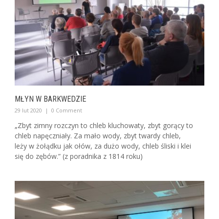
MŁYN W BARKWEDZIE
29 lut 2020
|
0 Comment
„Zbyt zimny rozczyn to chleb kluchowaty, zbyt gorący to
chleb napęczniały. Za mało wody, zbyt twardy chleb,
leży w żołądku jak ołów, za dużo wody, chleb śliski i klei
się do zębów.” (z poradnika z 1814 roku)