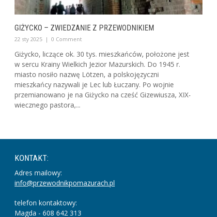
GIŻYCKO – ZWIEDZANIE Z PRZEWODNIKIEM
22 sty 2025
|
0 Comment
Giżycko, liczące ok. 30 tys. mieszkańców, położone jest
w sercu Krainy Wielkich Jezior Mazurskich. Do 1945 r.
miasto nosiło nazwę Lötzen, a polskojęzyczni
mieszkańcy nazywali je Lec lub Łuczany. Po wojnie
przemianowano je na Giżycko na cześć Gizewiusza, XIX-
wiecznego pastora,...
KONTAKT:
Adres mailowy:
info@przewodnikpomazurach.pl
telefon kontaktowy:
Magda - 608 642 313