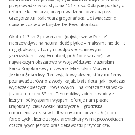
przeprowadzany od stycznia 1517 roku. Odkrycie posłużyło
reformie kalendarza, przeprowadzonej przez papieża
Grzegorza XIII (kalendarz gregoriański). Doświadczenie
opisane zostało w księdze De Revolutionibus.
Około 113 km2 powierzchni (największe w Polsce),
nieprzewidywalna natura, dość płytkie – maksymalnie do 18
m głębokości, z licznymi podpowierzchniowymi
głazowiskami i wypłyceniami, położone w całości w
największym obszarowo w województwie Mazurskim
Parku Krajobrazowym , zwane Mazurskim Morzem –
Jezioro Śniardwy
. Ten wyjątkowy akwen, który możemy
poznawać zarówno z wody (kajak, biała flota) jak i podczas
wycieczek pieszych i rowerowych – najkrótsza trasa wokół
jeziora to około 85 km. Ten urokliwy zbiornik wodny z
licznymi półwyspami i wyspami oferuje nam piękne
krajobrazy i ciekawostki historyczne – grodziska,
umocnienia z czasów I i II wojny (m.in. pozostałości po
forcie Lyck), liczne zabytki architektury w miejscowościach
otaczających jezioro oraz ciekawostki przyrodnicze.