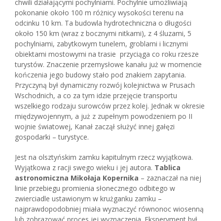
chwili działającymi pochylniami. Pochylnie umożliwiają
pokonanie około 100 m różnicy wysokości terenu na
odcinku 10 km. Ta budowla hydrotechniczna o długości
około 150 km (wraz z bocznymi nitkami), z 4 śluzami, 5
pochylniami, zabytkowym tunelem, groblami i licznymi
obiektami mostowymi na trasie przyciąga co roku rzesze
turystów. Znaczenie przemysłowe kanału już w momencie
kończenia jego budowy stało pod znakiem zapytania.
Przyczyną był dynamiczny rozwój kolejnictwa w Prusach
Wschodnich, a co za tym idzie przejęcie transportu
wszelkiego rodzaju surowców przez kolej. Jednak w okresie
międzywojennym, a już z zupełnym powodzeniem po II
wojnie światowej, Kanał zaczął służyć innej gałęzi
gospodarki – turystyce.
Jest na olsztyńskim zamku kapitulnym rzecz wyjątkowa.
Wyjątkowa z racji swego wieku i jej autora.
Tablica
astronomiczna Mikołaja Kopernika
– zaznaczał na niej
linie przebiegu promienia słonecznego odbitego w
zwierciadle ustawionym w krużganku zamku –
najprawdopodobniej miała wyznaczyć równonoc wiosenną
lub zobrazować proces jej wyznaczenia. Eksperyment był